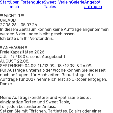
Start
Über
Tortenguide
Sweet
Verleih
Galerie
Angebot
mich
Tables
anfragen
!!! WICHTIG !!!
URLAUB
27.06.26 - 05.07.26
In diesem Zeitraum können keine Aufträge angenommen
werden & der Laden bleibt geschlossen.
Ich bitte um Ihr Verständnis.
!! ANFRAGEN !!
Freie Kapazitäten 2026
JULI: 17./18.07., sonst Ausgebucht
AUGUST 22.08.
SEPTEMBER: 04.09, 11./12.09., 18./19.09. & 26.09.
Für Aufträge unterhalb der Woche können Sie jederzeit
noch anfragen, für Hochzeiten, Geburtstage etc.
Aufträge für 2027 nehme ich erst ab Oktober entgegen,
Danke.
Meine Auftragskonditorei und -patisserie bietet
einzigartige Torten und Sweet Table,
für jeden besonderen Anlass.
Setzen Sie mit Törtchen, Tartlettes, Eclairs oder einer